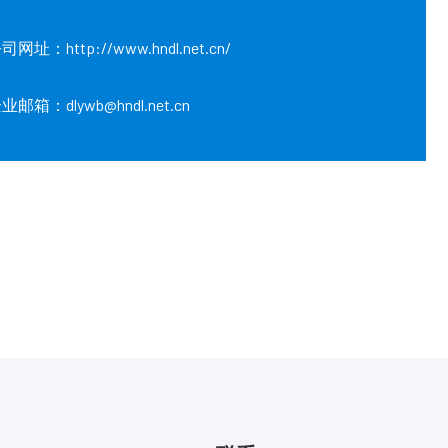
司网址：http://www.hndl.net.cn/
业邮箱：dlywb@hndl.net.cn