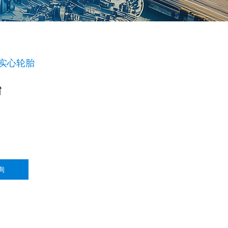
实心轮胎
胎
询