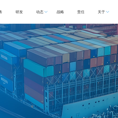
务
研发
动态
战略
责任
关于